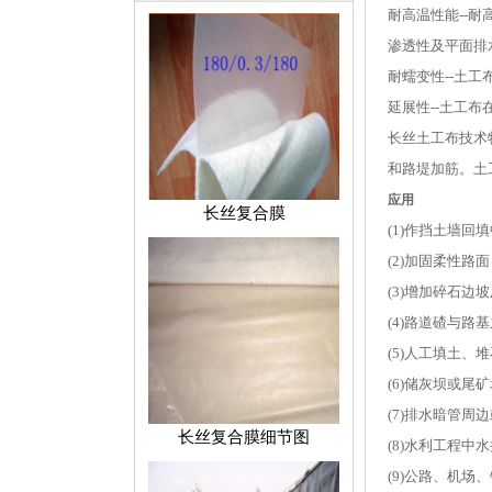
耐高温性能--耐
渗透性及平面排
耐蠕变性--土
延展性--土工
长丝土工布技术
和路堤加筋。土
应用
长丝复合膜
(1)作挡土墙
(2)加固柔性
(3)增加碎石
(4)路道碴与
(5)人工填土
(6)储灰坝或
(7)排水暗管
长丝复合膜细节图
(8)水利工程
(9)公路、机