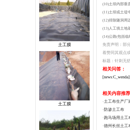
(10)土坝内
(11)土坝或土
(12)排除隧
(13)人工填土
(14)公路(
土工膜
免责声明：部
着赞同其观点
标题：针刺无纺土工布 
相关问答：
[news:C_wenda]
相关内容推
·
土工布生产厂
土工膜
·
防渗土工布
·
跑马场用土工
·
德州长丝土工