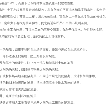
高温达230℃，高温下仍保持结构完整及原有的物理性能;
水性--土工布较厚且是针刺成型的，具有良好的平面排水和垂直透水性，多年后
工布耐蠕变性优于其它土工布，因此长效性好。它能耐土中常见化学物质的侵蚀以
布在一定应力下有很好的延伸率，使之能适应凹凸不平的不规则基面;
特点: 土工布较厚，可以土工布的三维空隙率，有利于优良水力学性能的实现。
工布的指标均超过标准，是优良的土工增强材料。
回填中的加筋，或用于锚固挡土墙的面板。修筑包裹式挡土墙或桥台。
路面，修补道路上的裂缝，防止路面反射裂缝。
边坡及加筋土的稳定性，防止水土流失和低温时土体的冻害。
路基之间的隔离层，或路基与软基之间的隔离层。
、堆石或材料场与地基的隔离层，不同冻土层之间的隔离，反滤和加固作用。
尾矿坝的初期上游坝面的滤层，挡土墙回填土中排水系统的滤层。
周边或碎石排水暗沟周边的滤层。
中水井、减压井或斜压管的滤层。
场、铁路道渣和人工堆石等与地基之间的土工织物的隔离层。