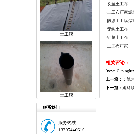
·
长丝土工布
·
土工布厂家爆
·
防渗土工膜爆
·
无纺土工布
土工膜
·
针刺土工布
·
土工布厂家
相关评论：
[news:C_pinglun
上一篇：
：
德
下一篇：
跑马
土工膜
联系我们
服务热线
13305446610