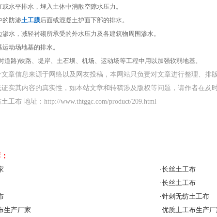
部垂直或水平排水，埋入土体中消散空隙水压力。
堤中的防渗
土工膜
后面或混凝土护面下部的排水。
洞周边渗水，减轻衬砌所承受的外水压力及各建筑物周围渗水。
地基运动场地基的排水。
包括临时道路)铁路、堤岸、土石坝、机场、运动场等工程中用以加强软弱地基。
分文章信息来源于网络以及网友投稿，本网站只负责对文章进行整理、排
或证实其内容的真实性，如本站文章和转稿涉及版权等问题，请作者在及
地址：http://www.thtggc.com/product/209.html
荐：
家
·
长丝土工布
·
长丝土工布
布
·
针刺无纺土工布
布生产厂家
·
优质土工布生产厂