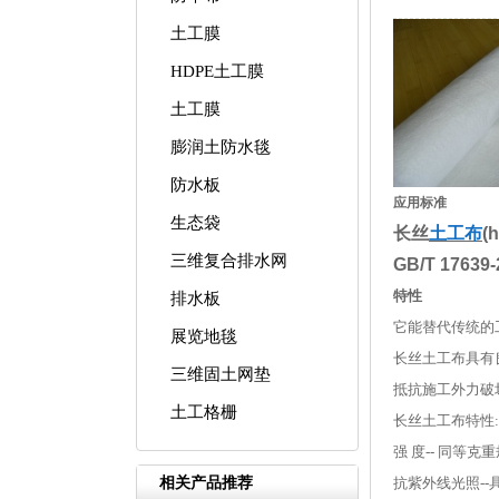
土工膜
HDPE土工膜
土工膜
膨润土防水毯
防水板
应用标准
生态袋
长丝
土工布
(
三维复合排水网
GB/T 17639
特性
排水板
它能替代传统的
展览地毯
长丝土工布具有
三维固土网垫
抵抗施工外力破
土工格栅
长丝土工布特性:
强 度-- 同等
相关产品推荐
抗紫外线光照--