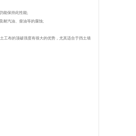
仍能保持此性能;
及耐汽油、柴油等的腐蚀;
 土工布的顶破强度有很大的优势，尤其适合于挡土墙